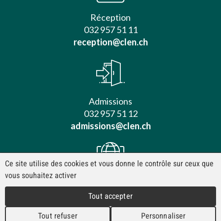
Réception
032 957 51 11
reception@clen.ch
Admissions
032 957 51 12
admissions@clen.ch
Ce site utilise des cookies et vous donne le contrôle sur ceux que
vous souhaitez activer
Contact
Tout accepter
Mentions légales
www.clinique-le-noirmont.ch
Tout refuser
Personnaliser