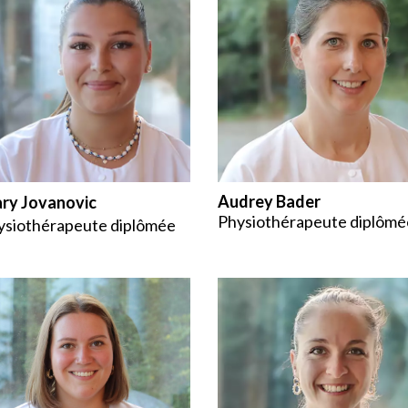
Audrey Bader
ry Jovanovic
Physiothérapeute diplômé
ysiothérapeute diplômée