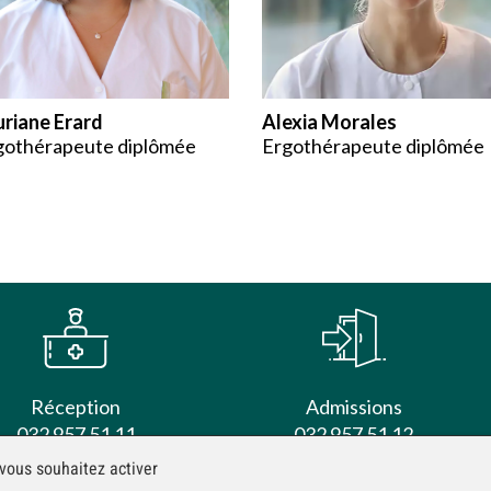
uriane Erard
Alexia Morales
gothérapeute diplômée
Ergothérapeute diplômée
Réception
Admissions
032 957 51 11
032 957 51 12
reception@clen.ch
admissions@clen.ch
 vous souhaitez activer