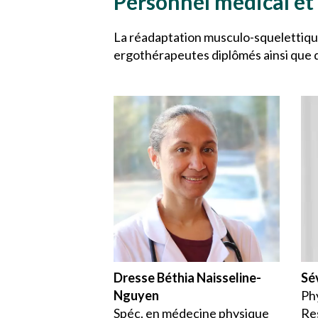
Personnel médical et
La réadaptation musculo-squelettique
ergothérapeutes diplômés ainsi que d
Dresse Béthia Naisseline-
Sé
Nguyen
Ph
Spéc. en médecine physique
Re