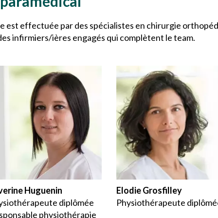
 paramédical
 est effectuée par des spécialistes en chirurgie orthopé
es infirmiers/ières engagés qui complètent le team.
verine Huguenin
Elodie Grosfilley
ysiothérapeute diplômée
Physiothérapeute diplômé
sponsable physiothérapie