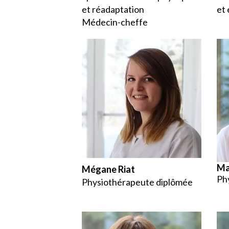
et réadaptation
et
Médecin-cheffe
Ma
Mégane Riat
Ph
Physiothérapeute diplômée