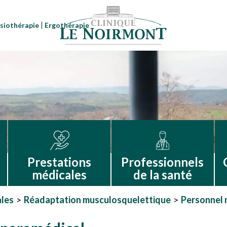
siothérapie
Ergothérapie
Prestations
Professionnels
médicales
de la santé
ales
Réadaptation musculosquelettique
Personnel 