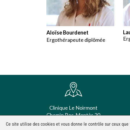
La
Aloïse Bourdenet
Er
Ergothérapeute diplômée
Clinique Le Noirmont
Chemin Roc-Montès 20
2340 Le Noirmont
Ce site utilise des cookies et vous donne le contrôle sur ceux que