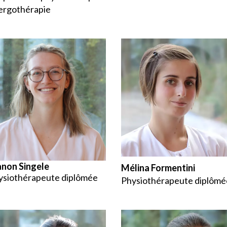
 ergothérapie
non Singele
Mélina Formentini
ysiothérapeute diplômée
Physiothérapeute diplômé